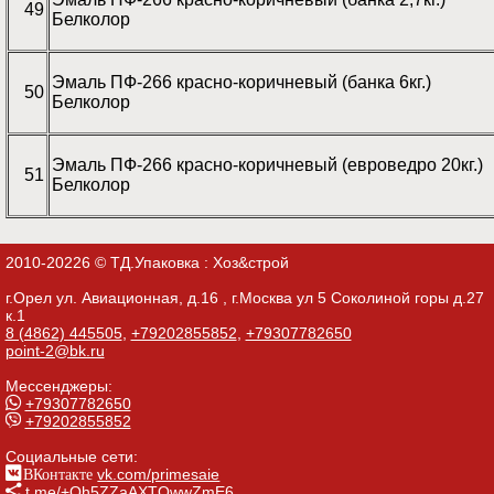
49
Белколор
Эмаль ПФ-266 красно-коричневый (банка 6кг.)
50
Белколор
Эмаль ПФ-266 красно-коричневый (евроведро 20кг.)
51
Белколор
2010-20226 © ТД.Упаковка : Хоз&строй
г.Орел ул. Авиационная, д.16 , г.Москва ул 5 Соколиной горы д.27
к.1
8 (4862) 445505
,
+79202855852
,
+79307782650
point-2@bk.ru
Мессенджеры:
+79307782650
+79202855852
Социальные сети:
ВКонтакте
vk.com/primesaie
t.me/+Qh5ZZaAXTOwwZmE6