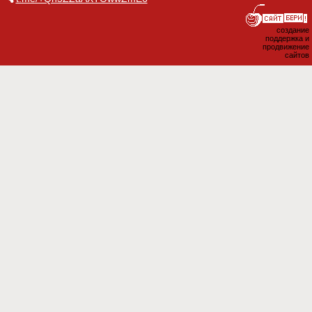
создание
поддержка и
продвижение
сайтов